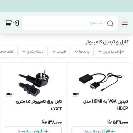
کابل و تبدیل کامپیوتر
جدیدترین
برندها
قیمت
دسته‌بندی
فقط محص
تبدیل VGA به HDMI مدل
کابل برق کامپیوتر 1.5 متری
HDCP
2*0.75
138,000
549,000
افزودن به سبد
افزودن به سبد