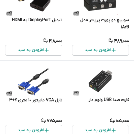
سوییچ دو پورت پرینتر مدل
تبدیل DisplayPort به HDMI
1A2B
218,000
489,000
افزودن به سبد
افزودن به سبد
کارت صدا USB ولوم دار
کابل VGA مانیتور 10 متری 4+3
775,000
105,000
افزودن به سبد
افزودن به سبد