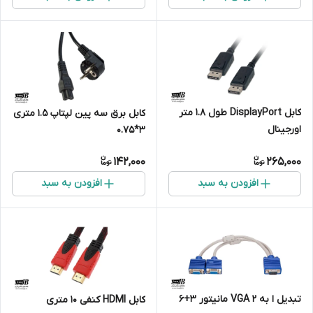
کابل DisplayPort طول 1.8 متر
کابل برق سه پین لپتاپ 1.5 متری
اورجینال
3*0.75
142,000
265,000
افزودن به سبد
افزودن به سبد
تبدیل ا به 2 VGA مانیتور 3+6
کابل HDMI کنفی 10 متری