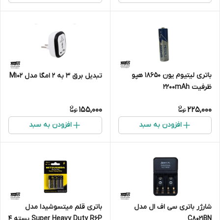
باتری لیتیوم یون 18650 هپو
تبدیل برق 3 به 2 امگا مدل M102
ظرفیت 2200mAh
155,000
225,000
افزودن به سبد
افزودن به سبد
شارژر باتری سی اف ال مدل
باتری قلم میتسوشیدا مدل
C8021BN
Super Heavy Duty R6P بسته 4