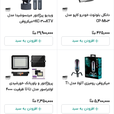
دانگل بلوتوث خودرو کاپو مدل
ویدیو پرژکتور میتسوشیدا مدل
CP-M103
KC-300KTV+میکروفن
29,900,000
425,000
افزودن به سبد
افزودن به سبد
میکروفن رومیزی آئولا مدل T1
پروژکتور و پاوربانک خورشیدی
اولتراسور مدل U-L1 ظرفیت 4000
میلی‌آمپر
2,350,000
5,400,000
افزودن به سبد
افزودن به سبد