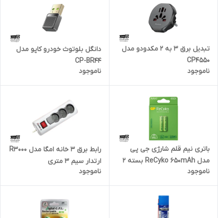
تبدیل برق 3 به 2 مکدودو مدل
دانگل بلوتوث خودرو کاپو مدل
CP4550
CP-BR44
ناموجود
ناموجود
باتری نیم قلم شارژی جی پی
رابط برق 3 خانه امگا مدل R3000
مدل ReCyko 650mAh بسته 2
ارتدار سیم 3 متری
ناموجود
ناموجود
عددی