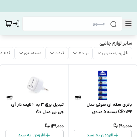
سایر لوازم جانبی
پربازدیدترین
برندها
قیمت
دسته‌بندی
فقط م
باتری سکه ای سونی مدل
تبدیل برق 3 به 2 لایت دار آی
CR2032 بسته 5 عددی
جی بی مدل A10
129,000
190,000
افزودن به سبد
افزودن به سبد