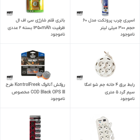
اسپری چرب پروتکت مدل 60
باتری قلم شارژی سی اف ال
حجم 300 میلی لیتر
ظرفیت 1350mAh بسته ۲ عددی
ناموجود
ناموجود
رابط برق 4 خانه جم شو امگا
روکش آنالوگ KontrolFreek طرح
سیم گرد 5 متری
COD Black OPS III مخصوص
ناموجود
ناموجود
PS5 و PS4