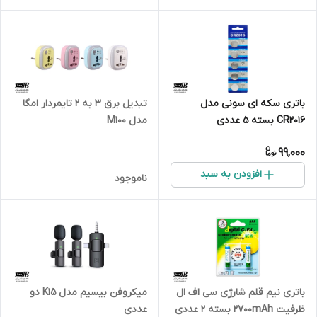
باتری سکه ای سونی مدل
تبدیل برق 3 به 2 تایمردار امگا
CR2016 بسته 5 عددی
مدل M100
99,000
افزودن به سبد
ناموجود
باتری نیم قلم شارژی سی اف ال
میکروفن بیسیم مدل K15 دو
ظرفیت 2700mAh بسته ۲ عددی
عددی