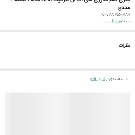
عددی
CFL AA 4550MAH
برند:
سی اف ال
نظرات
دسته‌بندی
:
باتری قلم