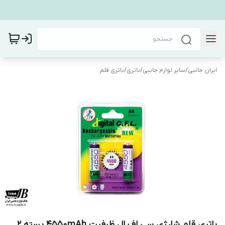
ایران جانبی
/
سایر لوازم جانبی
/
باتری
/
باتری قلم
باتری قلم شارژی سی اف ال ظرفیت 4550mAh بسته ۲