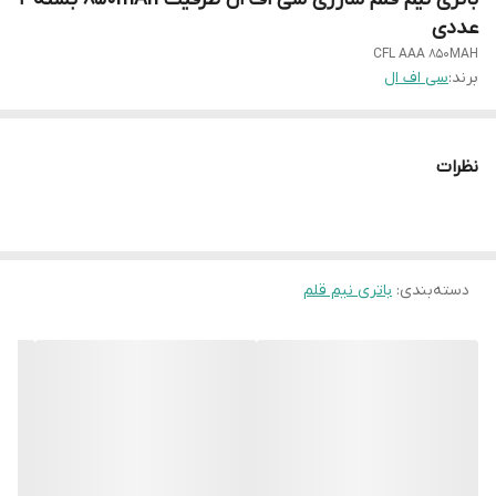
عددی
CFL AAA 850MAH
برند:
سی اف ال
نظرات
دسته‌بندی
:
باتری نیم قلم