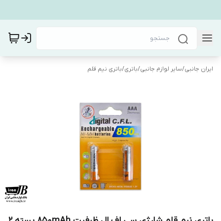
ایران جانبی
/
سایر لوازم جانبی
/
باتری
/
باتری نیم قلم
باتری نیم قلم شارژی سی اف ال ظرفیت 850mAh بسته ۲