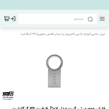
ایران جانبی
/
لوازم جانبی کامپیوتر و لپتاپ
/
فلش مموری
/
32 گیگابایت
فلش مموری تی گیت مدل T107 ظرفیت 32 گیگابایت