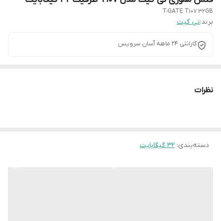
T-GATE T107 32GB
برند:
تی گیت
گارانتی 24 ماهه آسان سرویس
نظرات
دسته‌بندی
:
32 گیگابایت