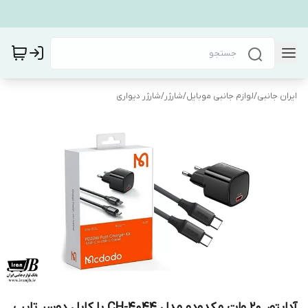
ایران جانبی
/
لوازم جانبی موبایل
/
شارژر
/
شارژر دیواری
آداپتور 20 وات مکدودو مدل CH-4044 با کابل دوسر تایپ