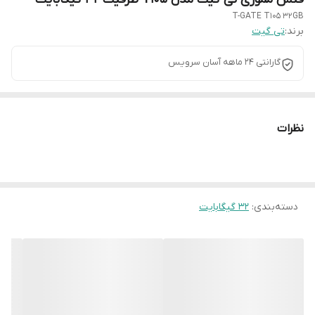
T-GATE T105 32GB
برند:
تی گیت
گارانتی 24 ماهه آسان سرویس
نظرات
دسته‌بندی
:
32 گیگابایت