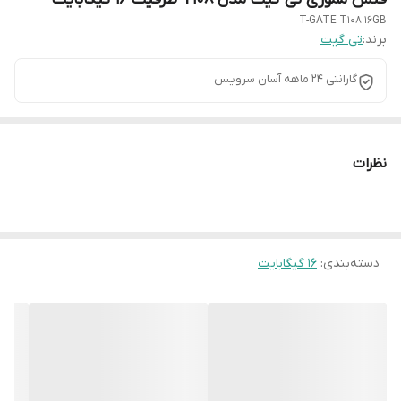
T-GATE T108 16GB
برند:
تی گیت
گارانتی 24 ماهه آسان سرویس
نظرات
دسته‌بندی
:
16 گیگابایت