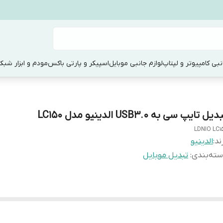
نبی کامپیوتر و لپتاپ
لوازم جانبی موبایل
اسپیکر و پارتی باکس
مودم و ابزار شبک
یل تایپ سی به USB3.0 الدینیو مدل LC150
LDNIO LC1
ند:
الدینیو
ته‌بندی
:
تبدیل موبایل