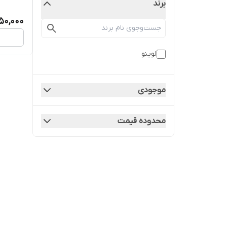
برند
50,000
لوینو
موجودی
محدوده قیمت