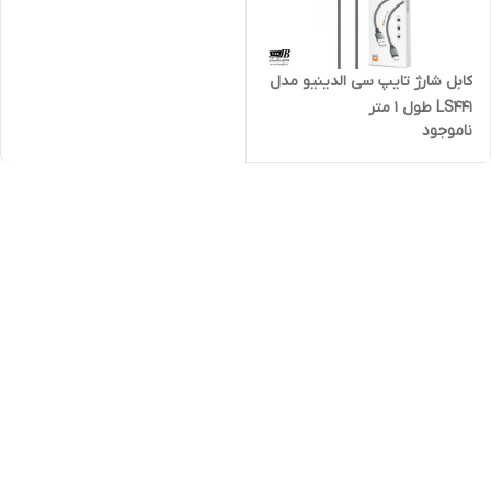
کابل شارژ تایپ سی الدینیو مدل
LS441 طول 1 متر
ناموجود