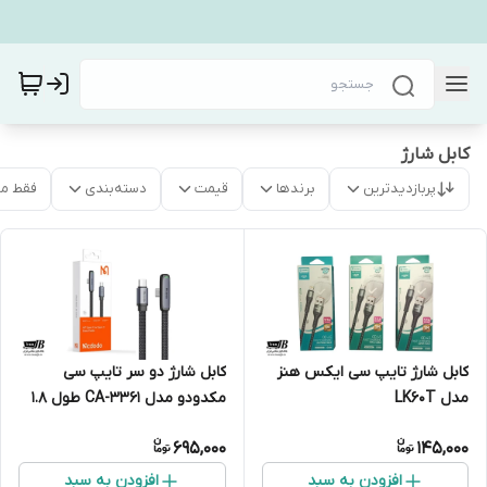
کابل شارژ
پربازدیدترین
برندها
قیمت
دسته‌بندی
فقط م
کابل شارژ تایپ سی ایکس هنز
کابل شارژ دو سر تایپ سی
مدل LK60T
مکدودو مدل CA-3361 طول 1.8
متر
695,000
145,000
افزودن به سبد
افزودن به سبد