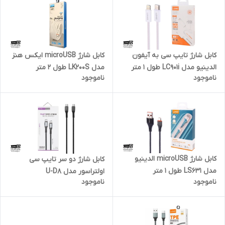
کابل شارژ تایپ سی به آیفون
کابل شارژ microUSB ایکس هنز
الدینیو مدل LC901i طول 1 متر
مدل LK200S طول 2 متر
ناموجود
ناموجود
کابل شارژ microUSB الدینیو
کابل شارژ دو سر تایپ سی
مدل LS631 طول 1 متر
اولتراسور مدل U-D8
ناموجود
ناموجود