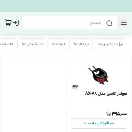
جدیدترین
برندها
قیمت
دسته‌بندی
فقط محص
هولدر کاسی مدل AX-A8
395,000
افزودن به سبد