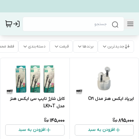
جدیدترین
برندها
قیمت
دسته‌بندی
فقط محص
ایرپاد ایکس هنز مدل C21
کابل شارژ تایپ سی ایکس هنز
مدل LK60T
145,000
895,000
افزودن به سبد
افزودن به سبد